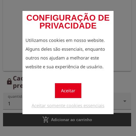
CONFIGURAÇÃO DE
PRIVACIDADE
Utilizamos cookies em nosso website.
Alguns deles são essenciais, enquanto
outros nos ajudam a melhorar este
website e sua experiência de usuário.
Cadastre-se agora para ver os
lock
preços.
Aceitar
quantidade
1
Aceitar somente cookies essenciais
add_shopping_cart
Adicionar ao carrinho