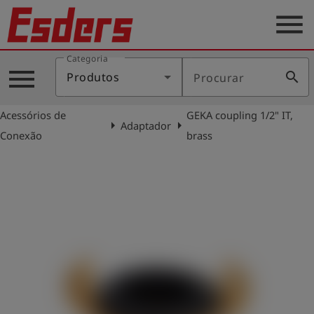
menu
Categoria
Produtos
menu
search
Produtos
Procurar
Português
Acessórios de
GEKA coupling 1/2" IT,
arrow_right
arrow_right
Adaptador
Conexão
brass
Conecte-
account_circle
se
shield
Registro