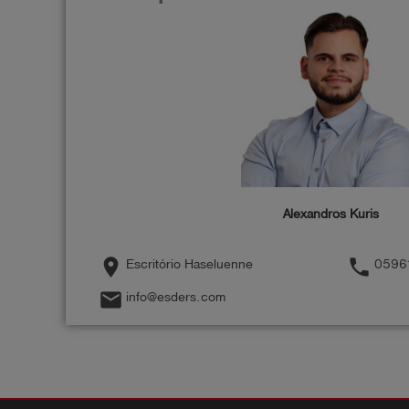
Alexandros Kuris
place
phone
Escritório Haseluenne
0596
mail
info@esders.com