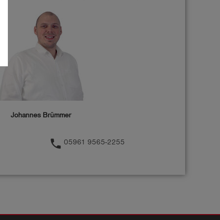
Johannes Brümmer
phone
05961 9565-2255