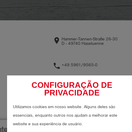
place
Hammer-Tannen-Straße 26-30
D - 49740 Haseluenne
phone
+49 5961/9565-0
mail
info@esders.com
CONFIGURAÇÃO DE
PRIVACIDADE
Utilizamos cookies em nosso website. Alguns deles são
essenciais, enquanto outros nos ajudam a melhorar este
website e sua experiência de usuário.
ternacionais
Coordenado