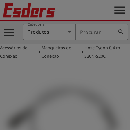
menu
Categoria
Produtos
menu
search
Produtos
Procurar
Português
Acessórios de
Mangueiras de
Hose Tygon 0,4 m
arrow_right
arrow_right
Conexão
Conexão
S20N-S20C
Conecte-
account_circle
se
shield
Registro