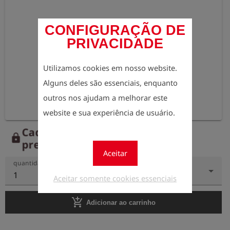
CONFIGURAÇÃO DE
PRIVACIDADE
Utilizamos cookies em nosso website.
Alguns deles são essenciais, enquanto
outros nos ajudam a melhorar este
website e sua experiência de usuário.
Cadastre-se agora para ver os
lock
preços.
Aceitar
quantidade
1
Aceitar somente cookies essenciais
add_shopping_cart
Adicionar ao carrinho