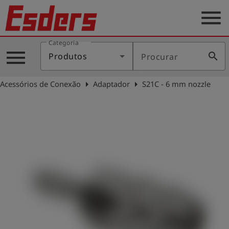
menu
Categoria
Produtos
menu
search
Produtos
Procurar
Português
arrow_right
arrow_right
Acessórios de Conexão
Adaptador
S21C - 6 mm nozzle
Conecte-
account_circle
se
shield
Registro