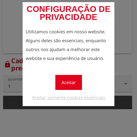
CONFIGURAÇÃO DE
PRIVACIDADE
Utilizamos cookies em nosso website.
Alguns deles são essenciais, enquanto
outros nos ajudam a melhorar este
website e sua experiência de usuário.
Cadastre-se agora para ver os
lock
preços.
quantidade
Aceitar
1
Aceitar somente cookies essenciais
add_shopping_cart
Adicionar ao carrinho