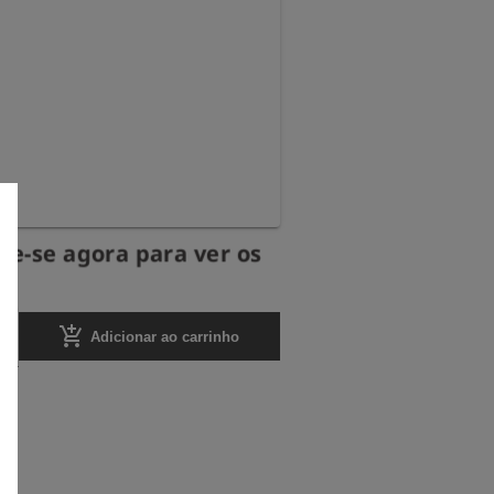
re-se agora para ver os
.
add_shopping_cart
Adicionar ao carrinho