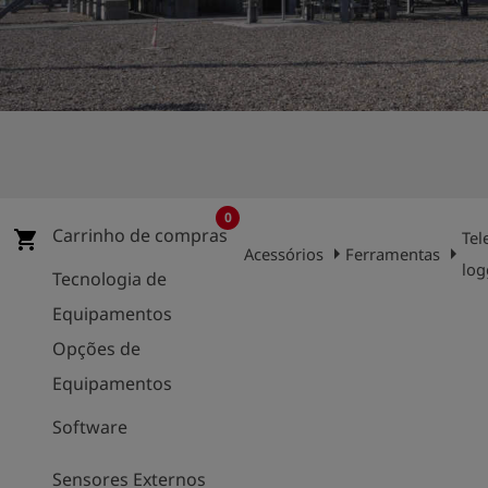
0
Carrinho de compras
shopping_cart
Tel
arrow_right
arrow_right
Acessórios
Ferramentas
log
Tecnologia de
Equipamentos
Opções de
Equipamentos
Software
Sensores Externos