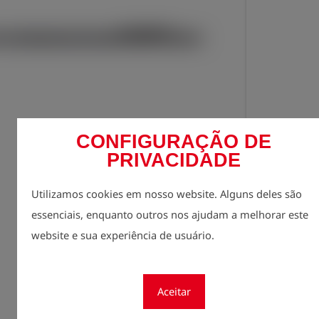
CONFIGURAÇÃO DE
PRIVACIDADE
Cadast
lock
preços
Utilizamos cookies em nosso website. Alguns deles são
quantidade
essenciais, enquanto outros nos ajudam a melhorar este
1
website e sua experiência de usuário.
Aceitar