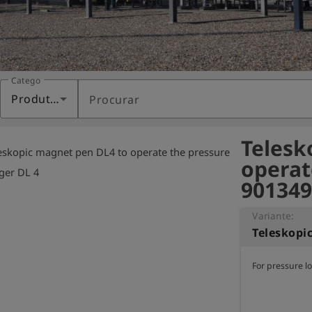
Categoria
Produtos
Procurar
Telesk
eskopic magnet pen DL4 to operate the pressure
operat
ger DL 4
901349
Variante:
For pressure l