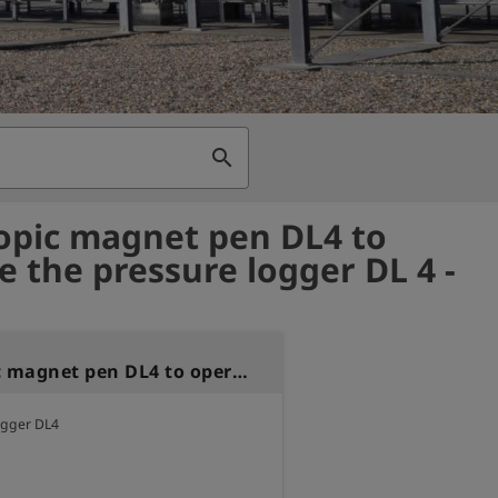
search
opic magnet pen DL4 to
e the pressure logger DL 4 -
Teleskopic magnet pen DL4 to operate the pressure logger DL 4
ogger DL4