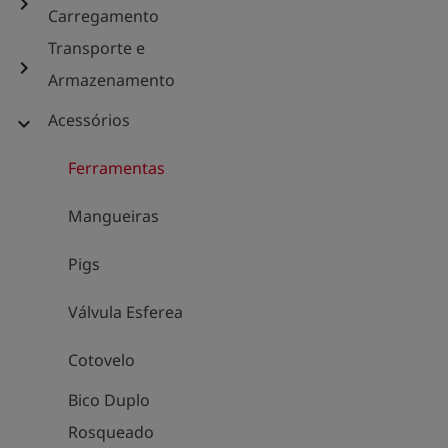
chevron_right
Carregamento
Transporte e
chevron_right
Armazenamento
Acessórios
expand_more
Ferramentas
Mangueiras
Pigs
Válvula Esferea
Cotovelo
Bico Duplo
Rosqueado