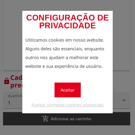
CONFIGURAÇÃO DE
PRIVACIDADE
Utilizamos cookies em nosso website.
Alguns deles são essenciais, enquanto
outros nos ajudam a melhorar este
website e sua experiência de usuário.
Cadastre-se agora para ver os
lock
preços.
Aceitar
quantidade
1
Aceitar somente cookies essenciais
add_shopping_cart
Adicionar ao carrinho