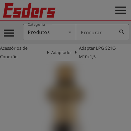
menu
Categoria
Produtos
menu
search
Produtos
Procurar
Português
Acessórios de
Adapter LPG S21C-
arrow_right
arrow_right
Adaptador
Conexão
M10x1,5
Conecte-
account_circle
se
shield
Registro