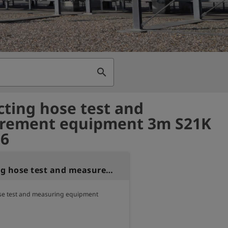
search
ting hose test and
rement equipment 3m S21K
36
Connecting hose test and measurement equipment 3m S21K