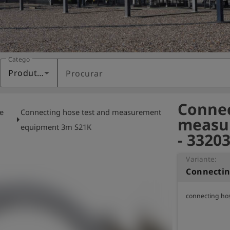
Categoria
Produtos
Procurar
Connec
e
Connecting hose test and measurement
arrow_right
measu
equipment 3m S21K
- 3320
Variante: