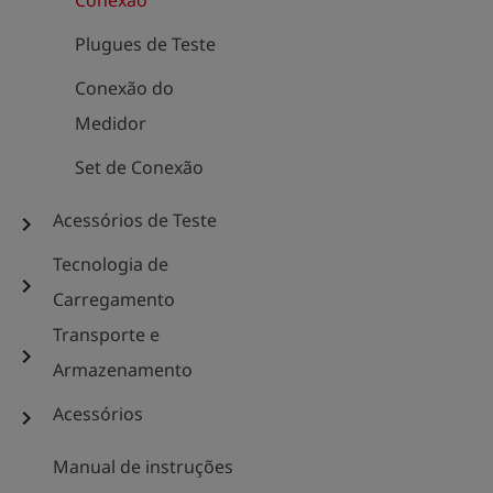
Conexão
Plugues de Teste
Conexão do
Medidor
Set de Conexão
Acessórios de Teste
chevron_right
Tecnologia de
chevron_right
Carregamento
Transporte e
chevron_right
Armazenamento
Acessórios
chevron_right
Manual de instruções