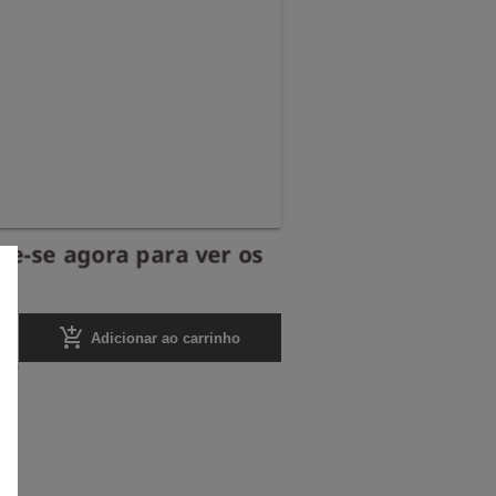
re-se agora para ver os
.
add_shopping_cart
Adicionar ao carrinho