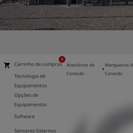
0
Carrinho de compras
shopping_cart
Acessórios de
Mangueiras d
arrow_right
Conexão
Conexão
Tecnologia de
Equipamentos
Opções de
Equipamentos
Software
Sensores Externos