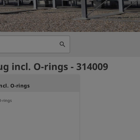
search
g incl. O-rings - 314009
ncl. O-rings
O-rings