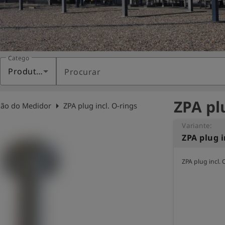
Categoria
Produtos
Procurar
ZPA plu
arrow_right
ão do Medidor
ZPA plug incl. O-rings
Variante:
ZPA plug i
ZPA plug incl. 