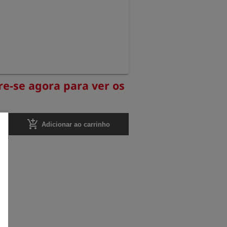
re-se agora para ver os
.
add_shopping_cart
Adicionar ao carrinho