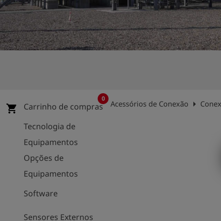
0
arrow_right
Acessórios de Conexão
Conex
Carrinho de compras
shopping_cart
Tecnologia de
Equipamentos
Opções de
Equipamentos
Software
Sensores Externos