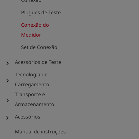
Conexão
Plugues de Teste
Conexão do
Medidor
Set de Conexão
Acessórios de Teste
chevron_right
Tecnologia de
chevron_right
Carregamento
Transporte e
chevron_right
Armazenamento
Acessórios
chevron_right
Manual de instruções