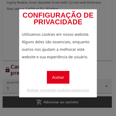
highly flexible, inner diameter 8 mm with 3,5 mm wall thickness

flow rate ca. 2 m³/h at 20 - 30 mbar
CONFIGURAÇÃO DE
PRIVACIDADE
Utilizamos cookies em nosso website.
Alguns deles são essenciais, enquanto
outros nos ajudam a melhorar este
website e sua experiência de usuário.
Cadastre-se agora para ver os
lock
preços.
Aceitar
quantidade
1
Aceitar somente cookies essenciais
add_shopping_cart
Adicionar ao carrinho