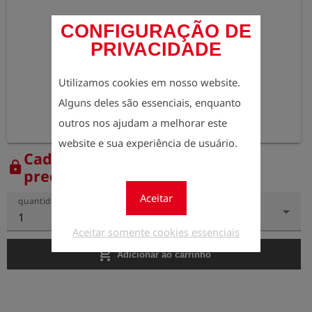
CONFIGURAÇÃO DE
PRIVACIDADE
Utilizamos cookies em nosso website.
Alguns deles são essenciais, enquanto
outros nos ajudam a melhorar este
website e sua experiência de usuário.
Cadastre-se agora para ver os
lock
preços.
Aceitar
quantidade
1
Aceitar somente cookies essenciais
add_shopping_cart
Adicionar ao carrinho