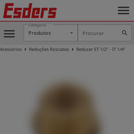
menu
Categoria
Produtos
menu
search
Produtos
Procurar
Português
arrow_right
arrow_right
Acessórios
Reduções Roscadas
Reducer ET 1/2" - IT 1/4"
Conecte-
account_circle
se
shield
Registro