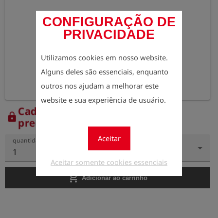
CONFIGURAÇÃO DE
PRIVACIDADE
Utilizamos cookies em nosso website.
Alguns deles são essenciais, enquanto
outros nos ajudam a melhorar este
website e sua experiência de usuário.
Cadastre-se agora para ver os
lock
preços.
Aceitar
quantidade
1
Aceitar somente cookies essenciais
add_shopping_cart
Adicionar ao carrinho