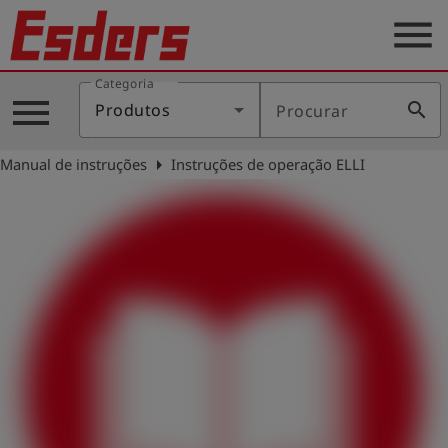
menu
Categoria
Produtos
menu
search
Produtos
Procurar
Português
arrow_right
Manual de instruções
Instruções de operação ELLI
Conecte-
account_circle
se
shield
Registro