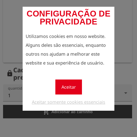
CONFIGURAÇÃO DE
PRIVACIDADE
Utilizamos cookies em nosso website.
Alguns deles são essenciais, enquanto
outros nos ajudam a melhorar este
website e sua experiência de usuário.
Cadastre-se agora para ver os
lock
preços.
Aceitar
quantidade
1
Aceitar somente cookies essenciais
add_shopping_cart
Adicionar ao carrinho