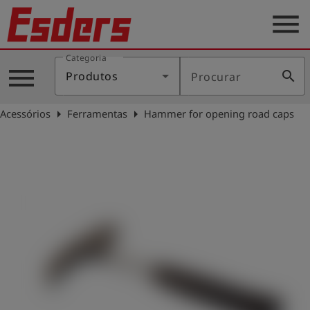
menu
Categoria
Produtos
menu
search
Produtos
Procurar
Português
arrow_right
arrow_right
Acessórios
Ferramentas
Hammer for opening road caps
Conecte-
account_circle
se
shield
Registro