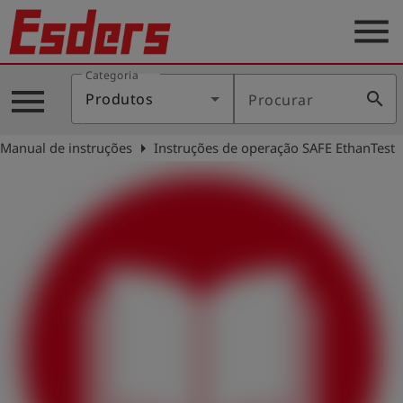
menu
Categoria
Produtos
menu
search
Produtos
Procurar
Português
arrow_right
Manual de instruções
Instruções de operação SAFE EthanTest
Conecte-
account_circle
se
shield
Registro