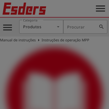
menu
Categoria
Produtos
menu
search
Produtos
Procurar
Português
arrow_right
Manual de instruções
Instruções de operação MPP
Conecte-
account_circle
se
shield
Registro