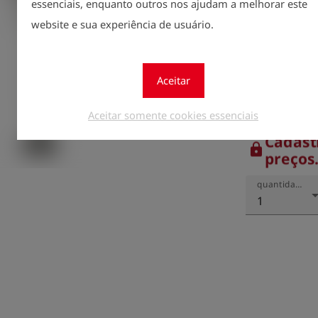
essenciais, enquanto outros nos ajudam a melhorar este
DN 50 (Baden-
website e sua experiência de usuário.
via the flange 
Max. pressure:
Aceitar
Aceitar somente cookies essenciais
Cadast
lock
preços
quantidade
1