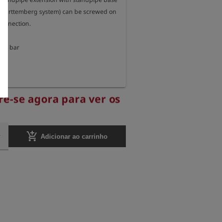
Württemberg system) can be screwed on 
connection.

 50 bar
re-se agora para ver os
.
add_shopping_cart
Adicionar ao carrinho