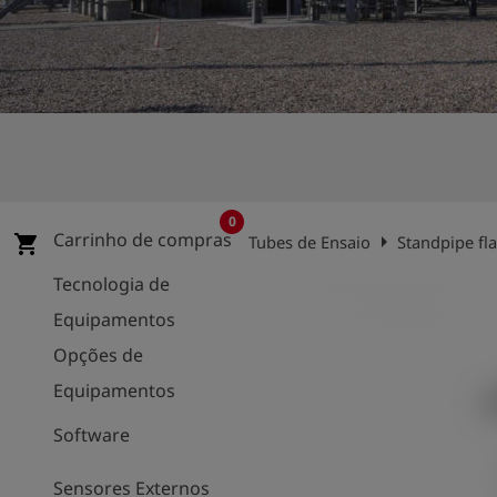
0
Carrinho de compras
arrow_right
shopping_cart
Tubes de Ensaio
Standpipe fl
Tecnologia de
Equipamentos
Opções de
Equipamentos
Software
Sensores Externos