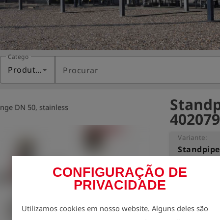
Categoria
Produtos
Procurar
Standp
ange DN 50, stainless
402079
Variante:
Standpipe 
CONFIGURAÇÃO DE
With sampling 
PRIVACIDADE
- Mounting for t
- Separate feed 
Utilizamos cookies em nosso website. Alguns deles são
valve

- A 50 cm long