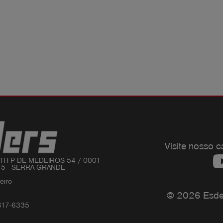
Visite nosso c
TH P DE MEDEIROS 54 / 0001 

15 - SERRA GRANDE

iro 

© 2026 Esders
617-6335