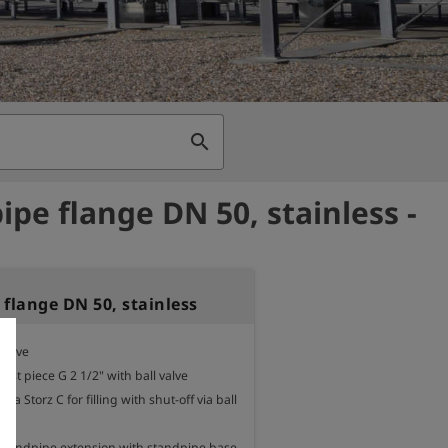
search
ipe flange DN 50, stainless -
flange DN 50, stainless
valve

est piece G 2 1/2" with ball valve

via Storz C for filling with shut-off via ball 
 standpipe extension with standpipe base 