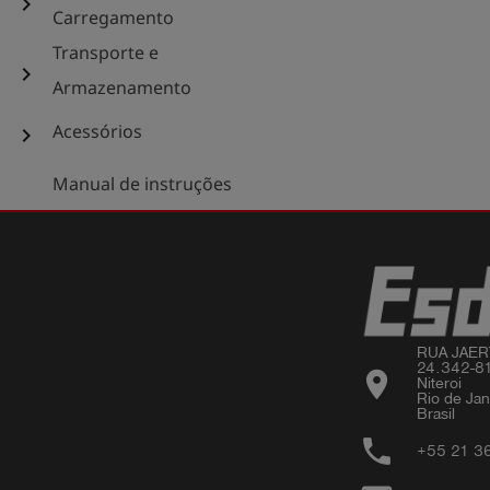
chevron_right
Carregamento
Transporte e
chevron_right
Armazenamento
Acessórios
chevron_right
Manual de instruções
RUA JAER
24.342-8
location_on
Niteroi 

Rio de Jane
phone
+55 21 3