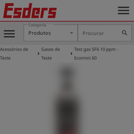
menu
Categoria
Produtos
menu
search
Produtos
Procurar
Português
Acessórios de
Gases de
Test gas SF6 10 ppm -
arrow_right
arrow_right
Teste
Teste
Ecomini 60
Conecte-
account_circle
se
shield
Registro