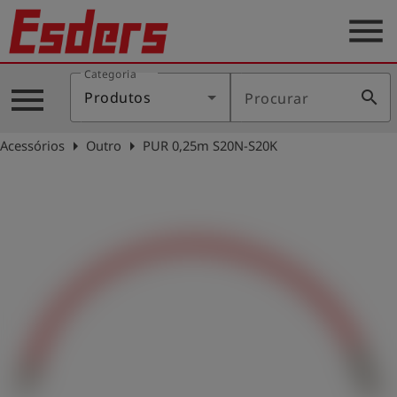
menu
Categoria
Produtos
menu
search
Produtos
Procurar
Português
arrow_right
arrow_right
Acessórios
Outro
PUR 0,25m S20N-S20K
Conecte-
account_circle
se
shield
Registro