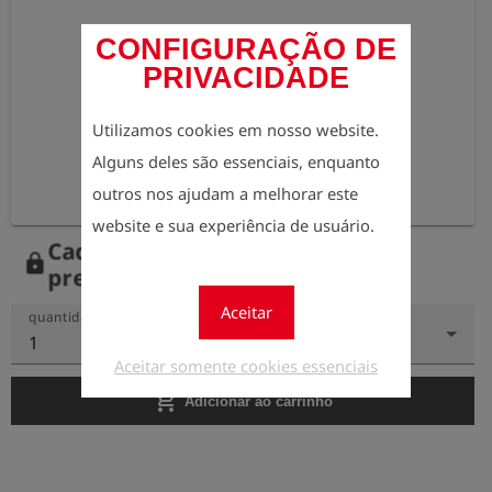
CONFIGURAÇÃO DE
PRIVACIDADE
Utilizamos cookies em nosso website.
Alguns deles são essenciais, enquanto
outros nos ajudam a melhorar este
website e sua experiência de usuário.
Cadastre-se agora para ver os
lock
preços.
Aceitar
quantidade
1
Aceitar somente cookies essenciais
add_shopping_cart
Adicionar ao carrinho