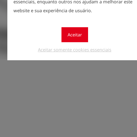
essenciais, enquanto outros nos ajudam a melhorar este
website e sua experiência de usuário.
Instrument dim
x 43 mm

Weight: approx
Aceitar
Aceitar somente cookies essenciais