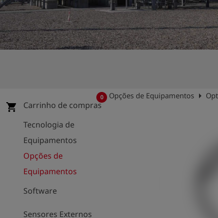
arrow_right
Opções de Equipamentos
Op
0
Carrinho de compras
shopping_cart
Tecnologia de
Equipamentos
Opções de
Equipamentos
Software
Sensores Externos