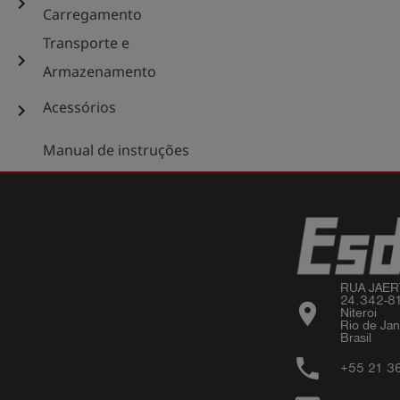
chevron_right
Carregamento
Transporte e
chevron_right
Armazenamento
Acessórios
chevron_right
Manual de instruções
RUA JAER
24.342-8
location_on
Niteroi 

Rio de Jane
phone
+55 21 3