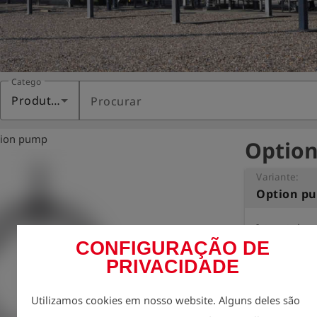
Categoria
Produtos
Procurar
tion pump
Option
Variante:
Option p
Integrated pump
CONFIGURAÇÃO DE
The pump trans
available probe
PRIVACIDADE
filter screw co
housing. The o
Utilizamos cookies em nosso website. Alguns deles são
compared to the