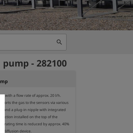
search
 pump - 282100
ump
 with a flow rate of approx. 20 l/h.

ports the gas to the sensors via various 
s and a plug-in nipple with integrated 
nnection installed on the top of the 
perating time is reduced by approx. 40% 
 diffusion device.
