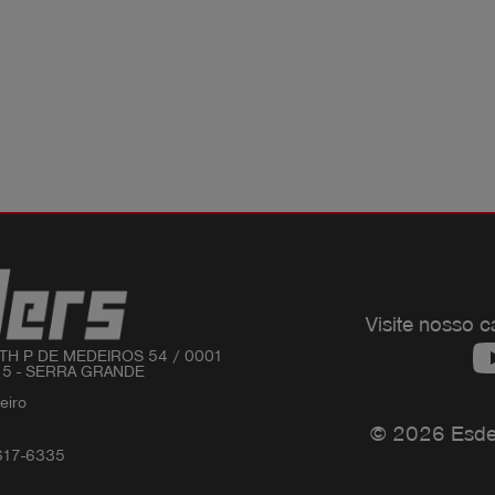
Visite nosso c
TH P DE MEDEIROS 54 / 0001 

15 - SERRA GRANDE

iro 

© 2026 Esders
617-6335