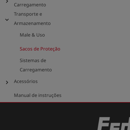
chevron_right
Carregamento
Transporte e
expand_more
Armazenamento
Male & Uso
Sacos de Proteção
Sistemas de
Carregamento
Acessórios
chevron_right
Manual de instruções