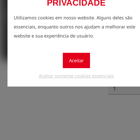
PRIVACIDADE
Utilizamos cookies em nosso website. Alguns deles são
essenciais, enquanto outros nos ajudam a melhorar este
website e sua experiência de usuário.
Aceitar
Cadast
lock
preços
Aceitar somente cookies essenciais
quantidade
1