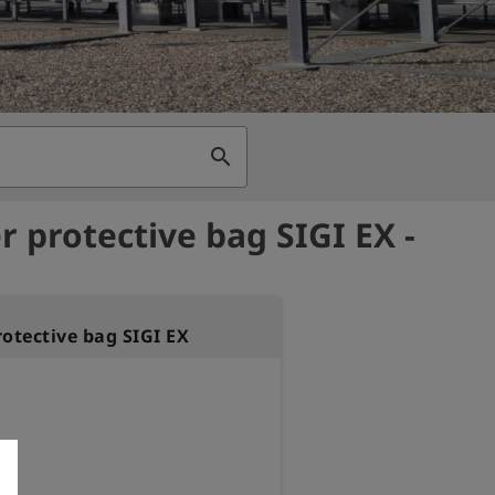
search
r protective bag SIGI EX -
otective bag SIGI EX