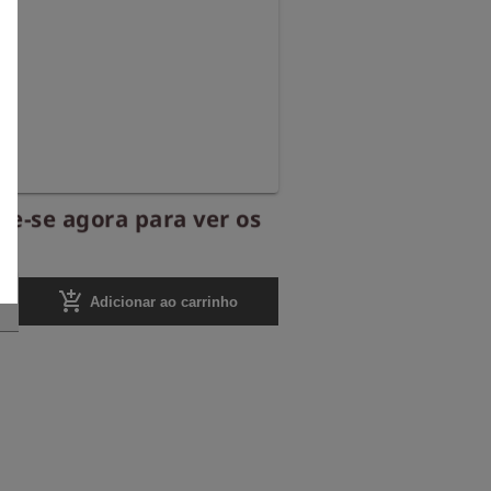
re-se agora para ver os
.
add_shopping_cart
Adicionar ao carrinho