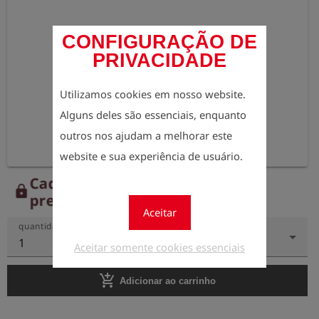
CONFIGURAÇÃO DE
PRIVACIDADE
Utilizamos cookies em nosso website.
Alguns deles são essenciais, enquanto
outros nos ajudam a melhorar este
website e sua experiência de usuário.
Cadastre-se agora para ver os
lock
preços.
Aceitar
quantidade
1
Aceitar somente cookies essenciais
add_shopping_cart
Adicionar ao carrinho