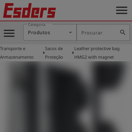
menu
Categoria
Produtos
menu
search
Produtos
Procurar
Português
Transporte e
Sacos de
Leather protective bag
arrow_right
arrow_right
Armazenamento
Proteção
HMG2 with magnet
Conecte-
account_circle
se
shield
Registro