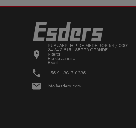
RUA JAERTH P DE MEDEIROS 54 / 0001 

24.342-815 - SERRA GRANDE

location_on
Niteroi 

Rio de Janeiro 

phone
+55 21 3617-6335
email
info@esders.com