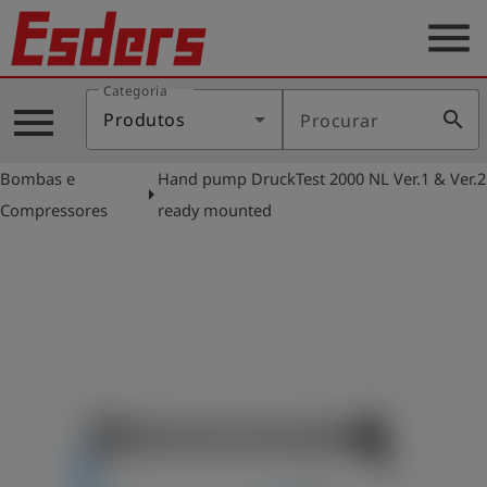
menu
Categoria
Produtos
menu
search
Produtos
Procurar
Português
Bombas e
Hand pump DruckTest 2000 NL Ver.1 & Ver.2
arrow_right
Compressores
ready mounted
Conecte-
account_circle
se
shield
Registro