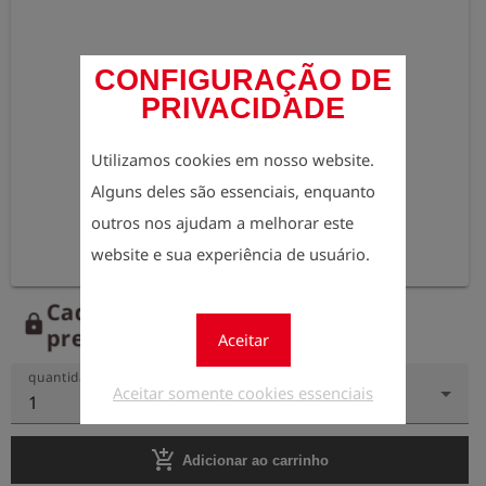
CONFIGURAÇÃO DE
PRIVACIDADE
Utilizamos cookies em nosso website.
Alguns deles são essenciais, enquanto
outros nos ajudam a melhorar este
website e sua experiência de usuário.
Cadastre-se agora para ver os
lock
preços.
Aceitar
quantidade
Aceitar somente cookies essenciais
1
add_shopping_cart
Adicionar ao carrinho