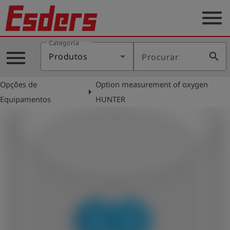
menu
Categoria
Produtos
menu
search
Produtos
Procurar
Português
Opções de
Option measurement of oxygen
arrow_right
Equipamentos
HUNTER
Conecte-
account_circle
se
shield
Registro