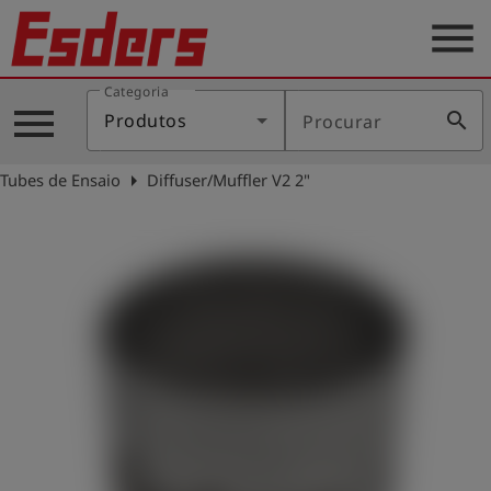
menu
Categoria
Produtos
menu
search
Produtos
Procurar
Português
arrow_right
Tubes de Ensaio
Diffuser/Muffler V2 2"
Conecte-
account_circle
se
shield
Registro