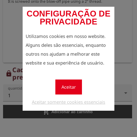
It is screwed onto the blow-off pipe using a 2" thread.
CONFIGURAÇÃO DE
PRIVACIDADE
Utilizamos cookies em nosso website.
Alguns deles são essenciais, enquanto
outros nos ajudam a melhorar este
website e sua experiência de usuário.
Cadastre-se agora para ver os
lock
preços.
Aceitar
quantidade
1
Aceitar somente cookies essenciais
add_shopping_cart
Adicionar ao carrinho