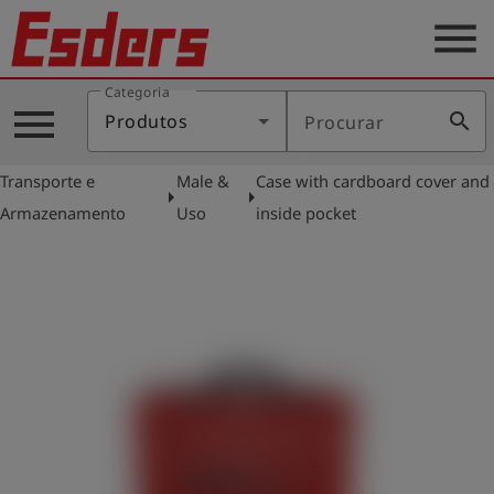
menu
Categoria
Produtos
menu
search
Produtos
Procurar
Português
Transporte e
Male &
Case with cardboard cover and
arrow_right
arrow_right
Armazenamento
Uso
inside pocket
Conecte-
account_circle
se
shield
Registro