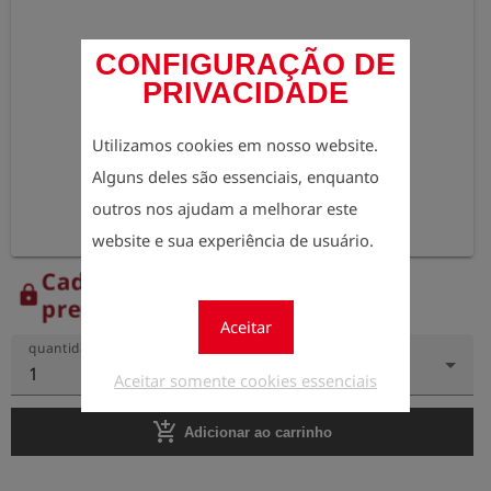
CONFIGURAÇÃO DE
PRIVACIDADE
Utilizamos cookies em nosso website.
Alguns deles são essenciais, enquanto
outros nos ajudam a melhorar este
website e sua experiência de usuário.
Cadastre-se agora para ver os
lock
preços.
Aceitar
quantidade
1
Aceitar somente cookies essenciais
add_shopping_cart
Adicionar ao carrinho