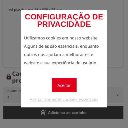
red plastic case, 53 x 336 x 75mm
CONFIGURAÇÃO DE
PRIVACIDADE
Utilizamos cookies em nosso website.
Alguns deles são essenciais, enquanto
outros nos ajudam a melhorar este
website e sua experiência de usuário.
Cadastre-se agora para ver os
lock
preços.
Aceitar
quantidade
1
Aceitar somente cookies essenciais
add_shopping_cart
Adicionar ao carrinho