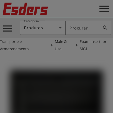
menu
Categoria
Produtos
menu
search
Produtos
Procurar
Português
Transporte e
Male &
Foam insert for
arrow_right
arrow_right
Armazenamento
Uso
SIGI
Conecte-
account_circle
se
shield
Registro